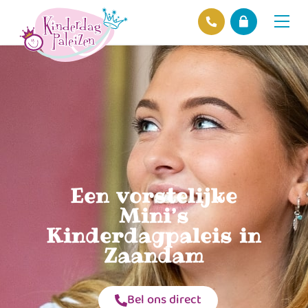
Locaties
Over ons
Ons beleid
Hofnieuws
Contact
Een vorstelijke
Mini’s
Kinderdagpaleis in
Zaandam
Bel ons direct