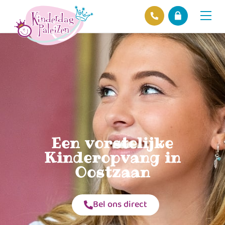
Locaties
Over ons
Ons beleid
Hofnieuws
Contact
Een vorstelijke
Kinderopvang in
Oostzaan
Bel ons direct