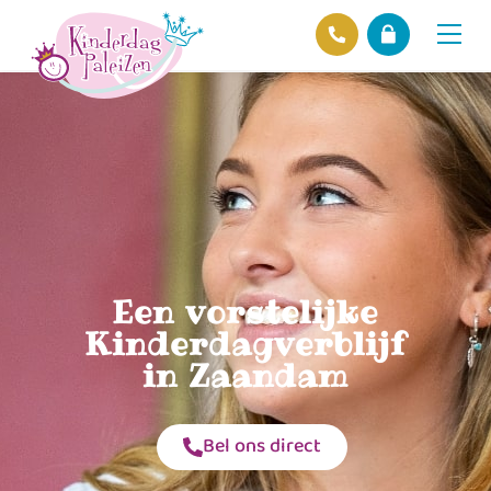
Locaties
Over ons
Ons beleid
Hofnieuws
Contact
Een vorstelijke
Kinderdagverblijf
in Zaandam
Bel ons direct