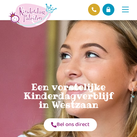
Locaties
Over ons
Ons beleid
Hofnieuws
Contact
Een vorstelijke
Kinderdagverblijf
in Westzaan
Bel ons direct