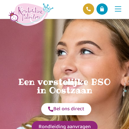
Locaties
Over ons
Ons beleid
Hofnieuws
Contact
Een vorstelijke BSO
in Oostzaan
Bel ons direct
Rondleiding aanvragen