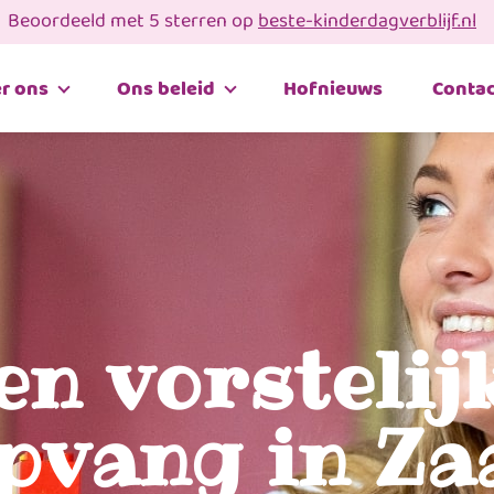
Beoordeeld met 5 sterren op
beste-kinderdagverblijf.nl
r ons
Ons beleid
Hofnieuws
Contac
en vorstelij
pvang in Z