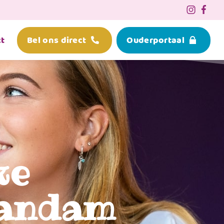
t
Bel ons direct
Ouderportaal
ke
aandam