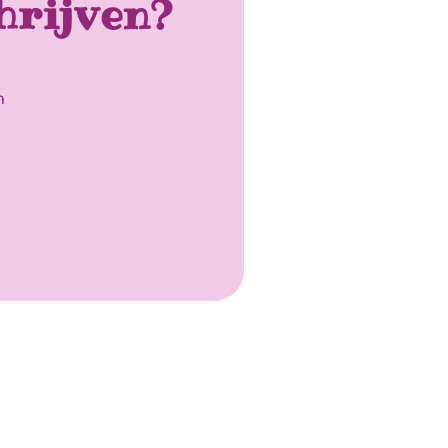
hrijven?
n