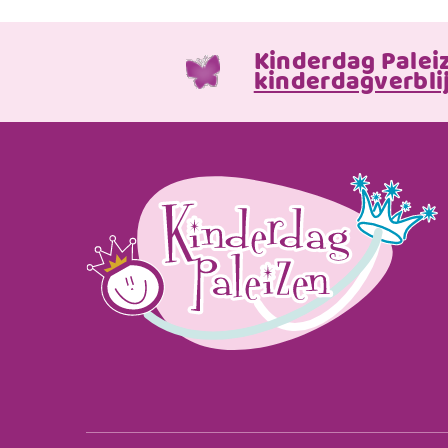
Kinderdag Palei
kinderdagverblij