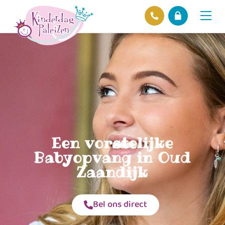
Locaties
Over ons
Ons beleid
Hofnieuws
Contact
Een vorstelijke
Babyopvang in Oud
Zaandijk
Bel ons direct