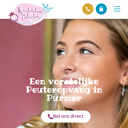
Locaties
Over ons
Ons beleid
Hofnieuws
Contact
Een vorstelijke
Peuteropvang in
Purmer
Bel ons direct