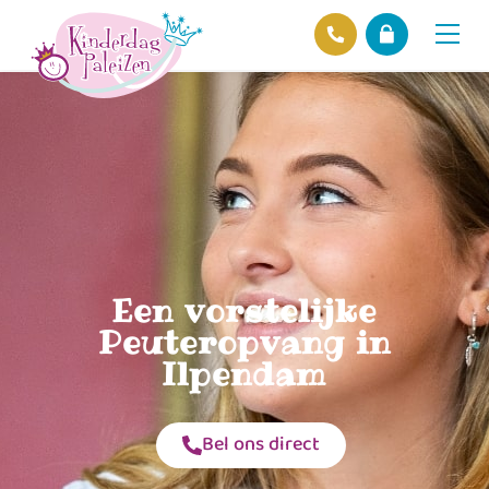
Locaties
Over ons
Ons beleid
Hofnieuws
Contact
Een vorstelijke
Peuteropvang in
Ilpendam
Bel ons direct