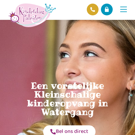
Locaties
Over ons
Ons beleid
Hofnieuws
Contact
Een vorstelijke
Kleinschalige
kinderopvang in
Watergang
Bel ons direct