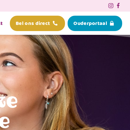
t
Bel ons direct
Ouderportaal
ke
e