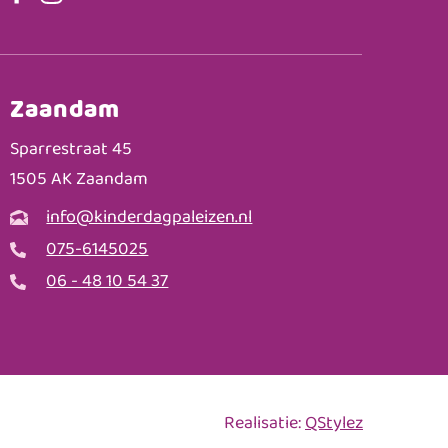
Zaandam
Sparrestraat 45
1505 AK Zaandam
info@kinderdagpaleizen.nl
075-6145025
06 - 48 10 54 37
Realisatie:
QStylez