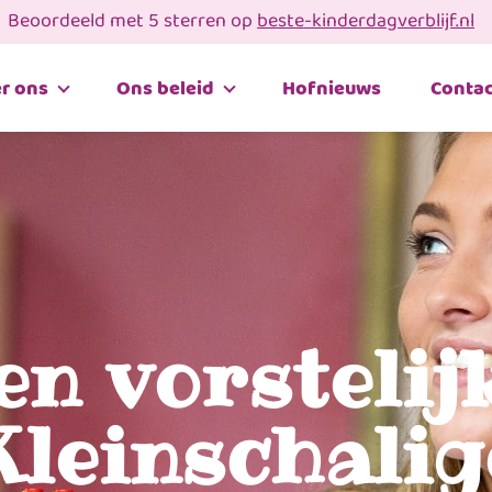
Beoordeeld met 5 sterren op
beste-kinderdagverblijf.nl
r ons
Ons beleid
Hofnieuws
Contac
en vorstelij
Kleinschalig