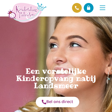
Locaties
Over ons
Ons beleid
Hofnieuws
Contact
Een vorstelijke
Kinderopvang nabij
Landsmeer
Bel ons direct