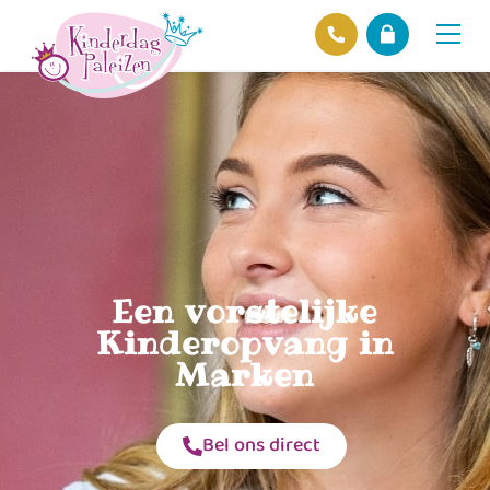
Locaties
Over ons
Ons beleid
Hofnieuws
Contact
Een vorstelijke
Kinderopvang in
Marken
Bel ons direct