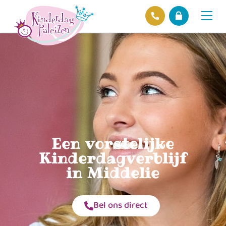
Locaties
Over ons
Ons beleid
Hofnieuws
Contact
Een vorstelijke
Kinderdagverblijf
in Middelie
Bel ons direct