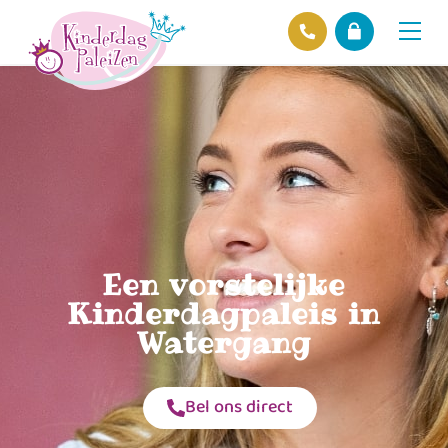
Locaties
Over ons
Ons beleid
Hofnieuws
Contact
Een vorstelijke
Kinderdagpaleis in
Watergang
Bel ons direct