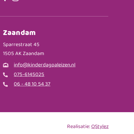
Zaandam
Sparrestraat 45
1505 AK Zaandam
info@kinderdagpaleizen.nl
075-6145025
06 - 48 10 54 37
Realisatie:
QStylez