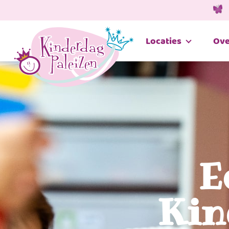
Locaties
Ove
E
Kin