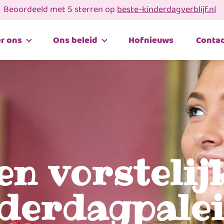
Beoordeeld met 5 sterren op
beste-kinderdagverblijf.nl
r ons
Ons beleid
Hofnieuws
Contac
en vorstelij
derdagpalei