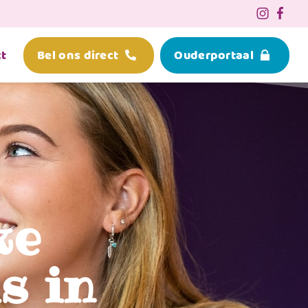
t
Bel ons direct
Ouderportaal
ke
s in