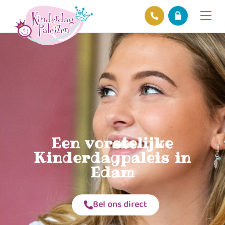
Locaties
Over ons
Ons beleid
Hofnieuws
Contact
Een vorstelijke
Kinderdagpaleis in
Edam
Bel ons direct