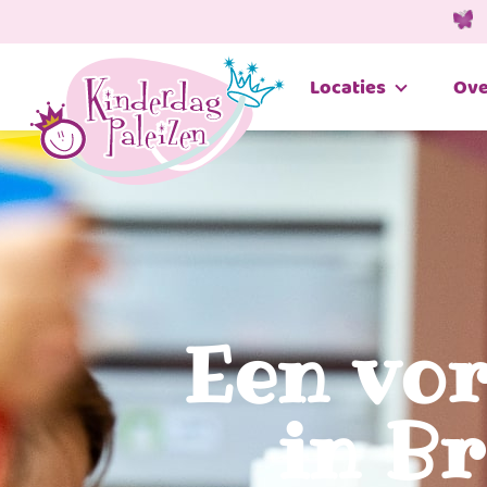
Locaties
Ove
Een vo
in B