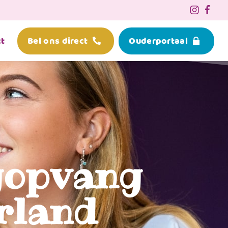
t
Bel ons direct
Ouderportaal
gopvang
rland