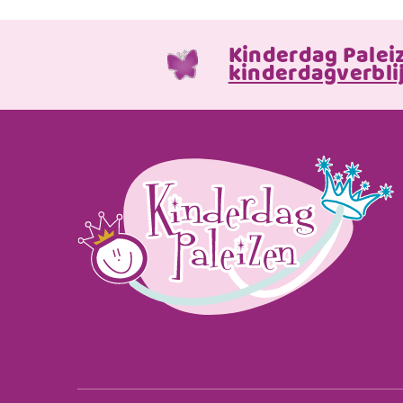
Kinderdag Palei
kinderdagverblij