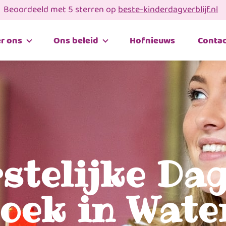
Beoordeeld met 5 sterren op
beste-kinderdagverblijf.nl
r ons
Ons beleid
Hofnieuws
Contac
rstelijke Da
roek in Wate