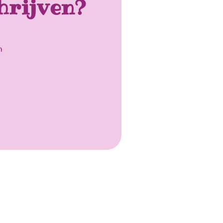
hrijven?
n