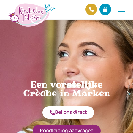
Locaties
Over ons
Ons beleid
Hofnieuws
Contact
Een vorstelijke
Crèche in Marken
Bel ons direct
Rondleiding aanvragen