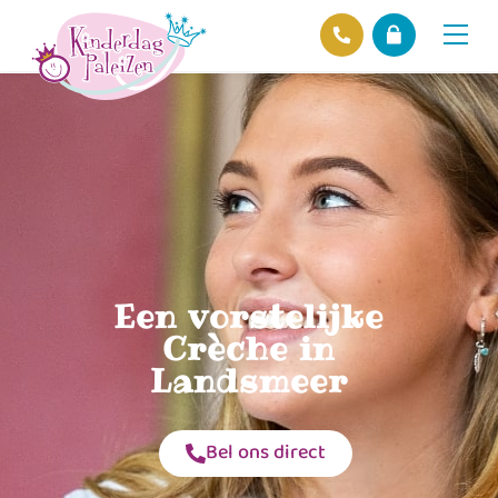
Locaties
Over ons
Ons beleid
Hofnieuws
Contact
Een vorstelijke
Crèche in
Landsmeer
Bel ons direct