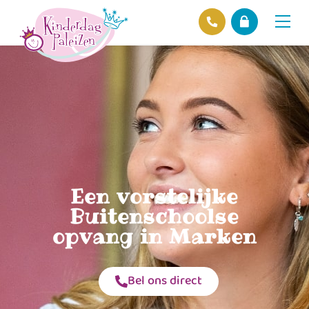
Locaties
Over ons
Ons beleid
Hofnieuws
Contact
Een vorstelijke
Buitenschoolse
opvang in Marken
Bel ons direct