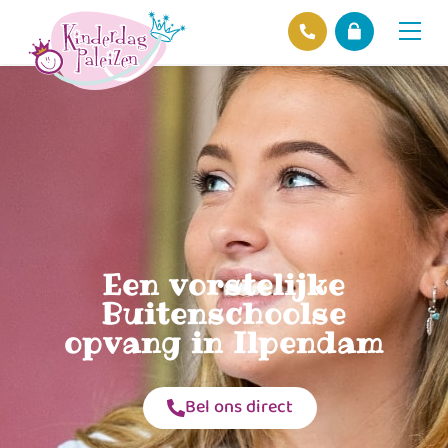
Locaties
Over ons
Ons beleid
Hofnieuws
Contact
Een vorstelijke
Buitenschoolse
opvang in Ilpendam
Bel ons direct