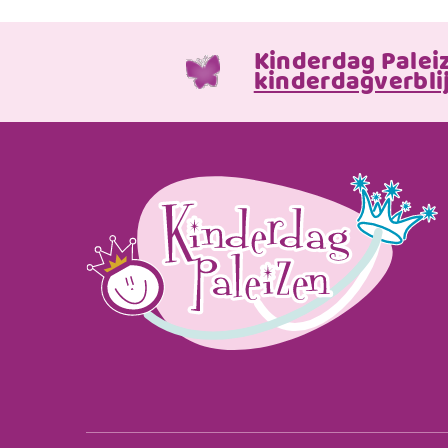
Kinderdag Palei
kinderdagverblij