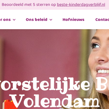
Beoordeeld met 5 sterren op
beste-kinderdagverblijf.nl
r ons
Ons beleid
Hofnieuws
Contac
orstelijke 
Volendam