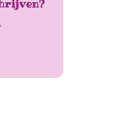
hrijven?
n