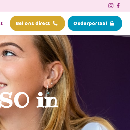
t
Bel ons direct
Ouderportaal
BSO in