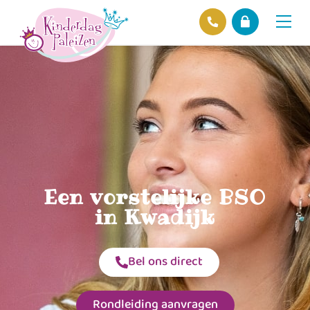
Locaties
Over ons
Ons beleid
Hofnieuws
Contact
Een vorstelijke BSO
in Kwadijk
Bel ons direct
Rondleiding aanvragen