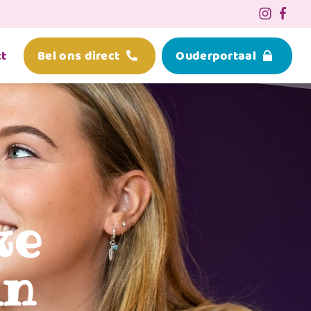
t
Bel ons direct
Ouderportaal
ke
in