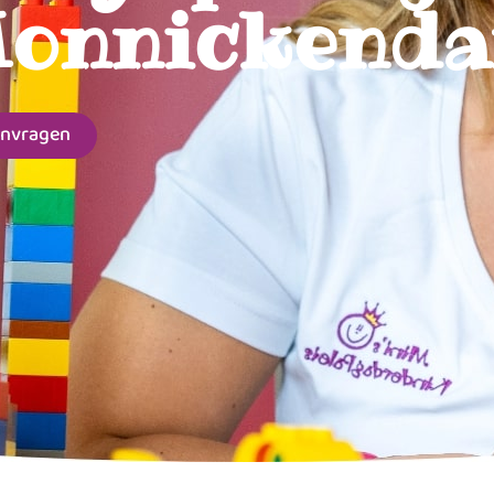
onnickend
anvragen