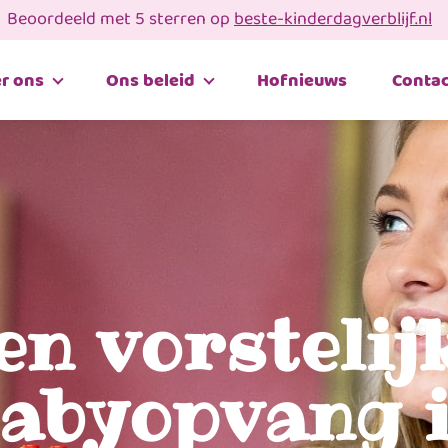
Beoordeeld met 5 sterren op
beste-kinderdagverblijf.nl
r ons
Ons beleid
Hofnieuws
Contac
en vorstelij
abyopvang 