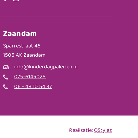
Zaandam
Sparrestraat 45
1505 AK Zaandam
info@kinderdagpaleizen.nl
075-6145025
06 - 48 10 54 37
Realisatie:
QStylez