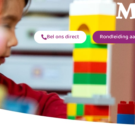
M
Bel ons direct
Rondleiding a