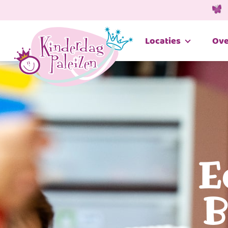
Locaties
Ove
E
B