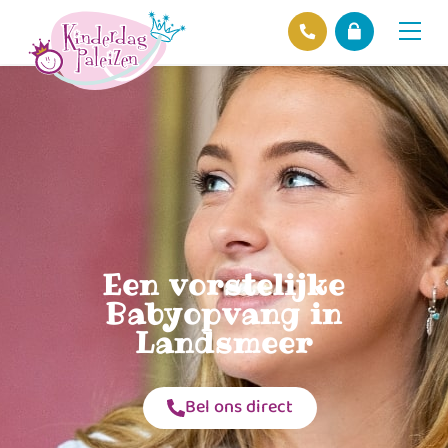
Locaties
Over ons
Ons beleid
Hofnieuws
Contact
Een vorstelijke
Babyopvang in
Landsmeer
Bel ons direct