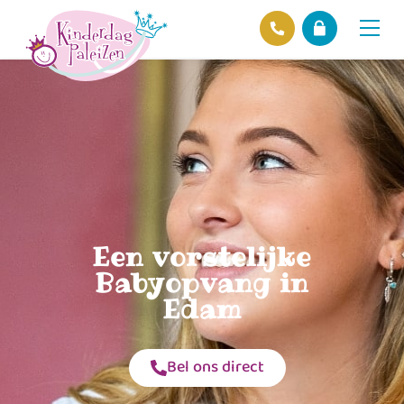
Locaties
Over ons
Ons beleid
Hofnieuws
Contact
Een vorstelijke
Babyopvang in
Edam
Bel ons direct