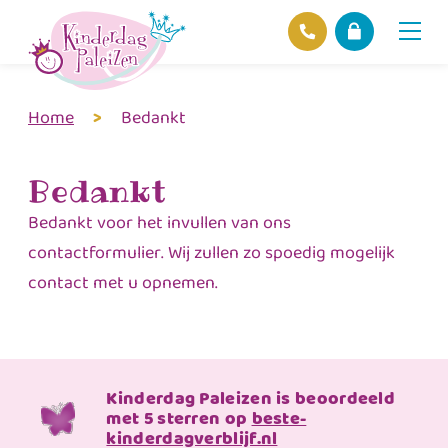
Home
>
Bedankt
Locaties
Over ons
Ons beleid
Bedankt
Hofnieuws
Bedankt voor het invullen van ons
Contact
contactformulier. Wij zullen zo spoedig mogelijk
contact met u opnemen.
Kinderdag Paleizen is beoordeeld
met 5 sterren op
beste-
kinderdagverblijf.nl